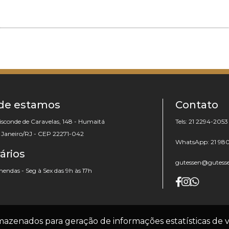
de estamos
Contato
isconde de Caravelas, 148 - Humaitá
Tels: 21 2294-2053
e Janeiro/RJ - CEP 22271-042
WhatsApp: 21 98
ários
gutessen@gutess
ndas - Seg à Sex das 9h às 17h
© Copyright 2012 - 2026 -
Gutessen
. Todos os direitos
armazenados para geração de informações estatísticas de v