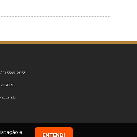
 / 21 3549-2053
0273086
en.com.br
isitação e
ENTENDI