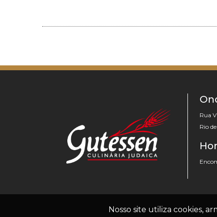
On
Rua V
Rio d
Hor
Encome
Nosso site utiliza cookies, 