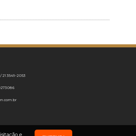
 / 21 3549-2053
0273086
en.com.br
isitação e