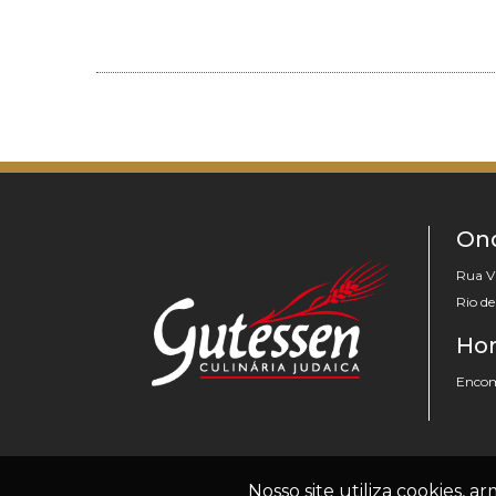
On
Rua V
Rio d
Hor
Encome
Nosso site utiliza cookies, 