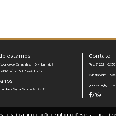
de estamos
Contato
isconde de Caravelas, 148 - Humaitá
Tels: 21 2294-2053
e Janeiro/RJ - CEP 22271-042
WhatsApp: 21 98
ários
gutessen@gutess
ndas - Seg à Sex das 9h às 17h
© Copyright 2012 - 2026 -
Gutessen
. Todos os direitos
armazenados para geração de informações estatísticas de v