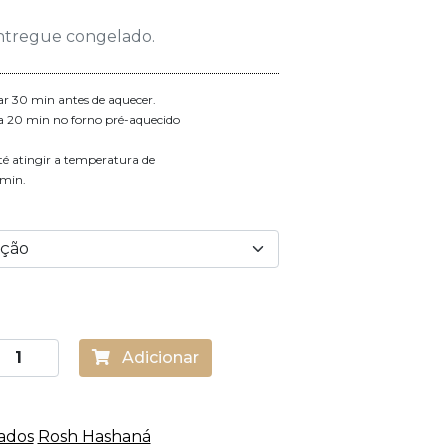
ntregue congelado.
rar 30 min antes de aquecer.
 a 20 min no forno pré-aquecido
até atingir a temperatura de
 min.
Adicionar
ados
Rosh Hashaná